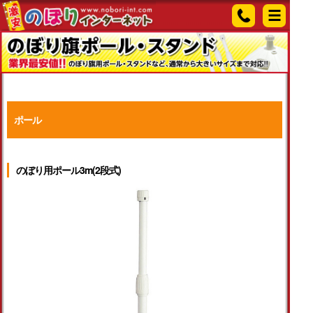
ポール
のぼり用ポール3m(2段式)