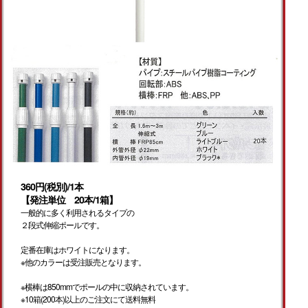
360円(税別)/1本
【発注単位 20本/1箱】
一般的に多く利用されるタイプの
２段式伸縮ポールです。
定番在庫はホワイトになります。
※他のカラーは受注販売となります。
※横棒は850mmでポールの中に収納されています。
※10箱(200本)以上のご注文にて送料無料