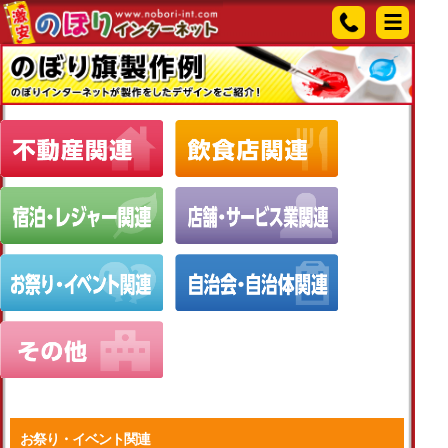
不動産関連
飲食店関連
宿泊・レジャー関連
店舗・サービス業関
お祭り・イベント関連
自治会・自治体関連
その他
お祭り・イベント関連