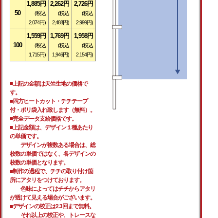
1,885円
2,262円
2,726円
50
(税込
(税込
(税込
2,074円)
2,488円)
2,999円)
1,559円
1,769円
1,958円
100
(税込
(税込
(税込
1,715円)
1,946円)
2,154円)
■上記の金額は天竺生地の価格で
す。
■四方ヒートカット・チチテープ
付・ポリ袋入れ致します（無料）。
■完全データ支給価格です。
■上記金額は、デザイン１種あたり
の単価です。
デザインが複数ある場合は、総
枚数の単価ではなく、各デザインの
枚数の単価となります。
■制作の過程で、チチの取り付け箇
所にアタリをつけております。
色味によってはチチからアタリ
が透けて見える場合がございます。
■デザインの校正は2.3回まで無料。
それ以上の校正や、トレースな