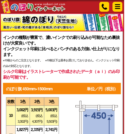
インクの種類が豊富で、濃いインクでの刷り込みが可能なため裏抜
けが大変良いです。
インクジェット印刷に比べるとパンチのある力強い仕上がりになり
ます。
※10枚からのご注文となります。 ※10枚以下は基本お受けしておりません。インクジェット印刷
のみの対応となります。
シルク印刷はイラストレーターで作成されたデータ（ａｉ）のみ印
刷が可能です。
のぼり旗 450mm×1500mm
単位／円（税別）
枚数
1色
2色
3色
3,002円
3,915円
5,003円
10
(税込
(税込
(税込
3,302円)
4,307円)
5,503円)
1,827円
2,335円
2,741円