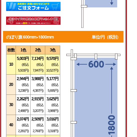
のぼり旗 600mm×1800mm
単位/円（税別）
枚数
1色
2色
3色
5,003円
7,134円
9,570円
10
(税込
(税込
(税込
5,503円)
7,847円)
10,527円)
2,944円
3,988円
5,177円
20
(税込
(税込
(税込
3,238円)
4,387円)
5,695円)
2,262円
2,915円
3,625円
30
(税込
(税込
(税込
2,488円)
3,207円)
3,988円)
2,074円
2,509円
3,016円
40
(税込
(税込
(税込
2,281円)
2,760円)
3,318円)